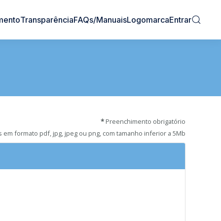
mento
Transparência
FAQs/Manuais
Logomarca
Entrar
*
Preenchimento obrigatório
s em formato pdf, jpg, jpeg ou png, com tamanho inferior a 5Mb