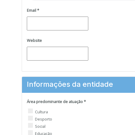
Email
*
Website
Informações da entidade
Área predominante de atuação
*
Área predominante de atuação
Cultura
Desporto
Social
Educação