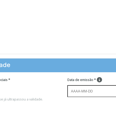
dade
ciais
*
Data de emissão
*
e já ultrapassou a validade.